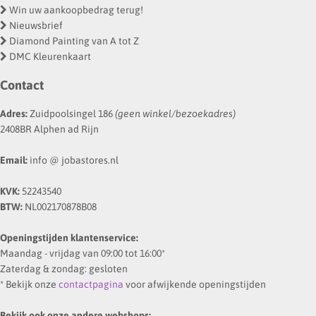
Win uw aankoopbedrag terug!
Nieuwsbrief
Diamond Painting van A tot Z
DMC Kleurenkaart
Contact
Adres:
Zuidpoolsingel 186
(geen winkel/bezoekadres)
2408BR Alphen ad Rijn
Email:
info @ jobastores.nl
KVK:
52243540
BTW:
NL002170878B08
Openingstijden klantenservice:
Maandag - vrijdag van 09:00 tot 16:00*
Zaterdag & zondag: gesloten
* Bekijk onze
contactpagina
voor afwijkende openingstijden
Bekijk ook onze andere webshops: