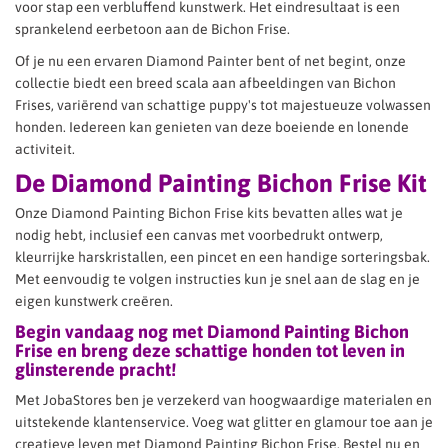
voor stap een verbluffend kunstwerk. Het eindresultaat is een
sprankelend eerbetoon aan de Bichon Frise.
Of je nu een ervaren Diamond Painter bent of net begint, onze
collectie biedt een breed scala aan afbeeldingen van Bichon
Frises, variërend van schattige puppy's tot majestueuze volwassen
honden. Iedereen kan genieten van deze boeiende en lonende
activiteit.
De Diamond Painting Bichon Frise Kit
Onze Diamond Painting Bichon Frise kits bevatten alles wat je
nodig hebt, inclusief een canvas met voorbedrukt ontwerp,
kleurrijke harskristallen, een pincet en een handige sorteringsbak.
Met eenvoudig te volgen instructies kun je snel aan de slag en je
eigen kunstwerk creëren.
Begin vandaag nog met Diamond Painting Bichon
Frise en breng deze schattige honden tot leven in
glinsterende pracht!
Met JobaStores ben je verzekerd van hoogwaardige materialen en
uitstekende klantenservice. Voeg wat glitter en glamour toe aan je
creatieve leven met Diamond Painting Bichon Frise. Bestel nu en