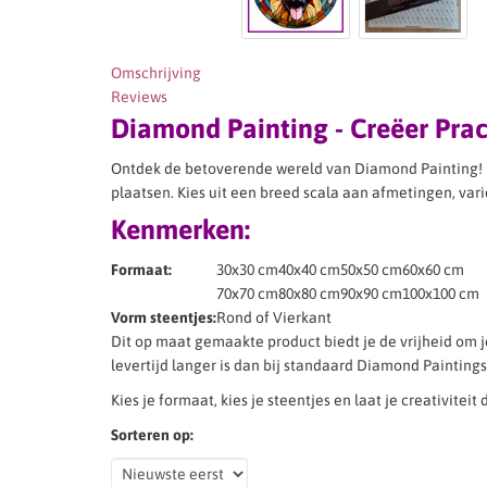
Omschrijving
Reviews
Diamond Painting - Creëer Pra
Ontdek de betoverende wereld van Diamond Painting! 
plaatsen. Kies uit een breed scala aan afmetingen, var
Kenmerken:
Formaat:
30x30 cm
40x40 cm
50x50 cm
60x60 cm
70x70 cm
80x80 cm
90x90 cm
100x100 cm
Vorm steentjes:
Rond of Vierkant
Dit op maat gemaakte product biedt je de vrijheid om 
levertijd langer is dan bij standaard Diamond Paintings. 
Kies je formaat, kies je steentjes en laat je creativitei
Sorteren op: