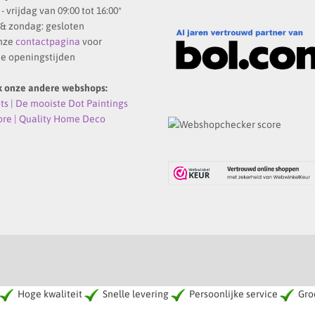
 vrijdag van 09:00 tot 16:00*
& zondag: gesloten
onze
contactpagina
voor
e openingstijden
k onze andere webshops:
s | De mooiste Dot Paintings
ore | Quality Home Deco
Hoge kwaliteit
Snelle levering
Persoonlijke service
Groo