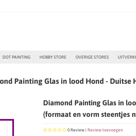
DOT PAINTING
HOBBY STORE
OVERIGE STORES
UITVERK
nd Painting Glas in lood Hond - Duitse 
Diamond Painting Glas in lo
(formaat en vorm steentjes 
0
Review |
Review toevoegen