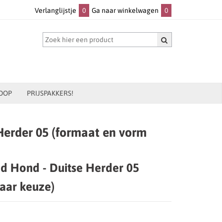
Verlanglijstje
0
Ga naar winkelwagen
0
OOP
PRIJSPAKKERS!
Herder 05 (formaat en vorm
od Hond - Duitse Herder 05
naar keuze)