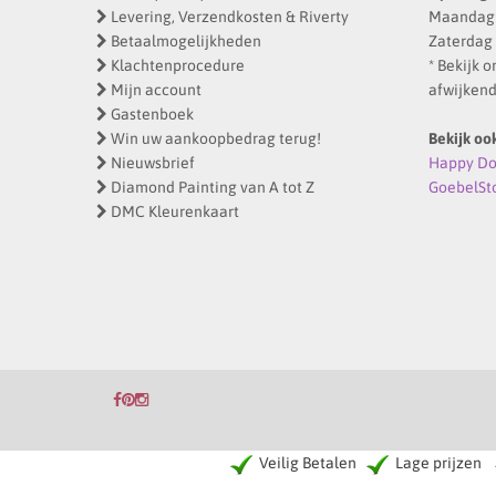
Levering, Verzendkosten & Riverty
Maandag -
Betaalmogelijkheden
Zaterdag 
Klachtenprocedure
* Bekijk 
Mijn account
afwijkend
Gastenboek
Win uw aankoopbedrag terug!
Bekijk oo
Nieuwsbrief
Happy Dot
Diamond Painting van A tot Z
GoebelSt
DMC Kleurenkaart
Veilig Betalen
Lage prijzen