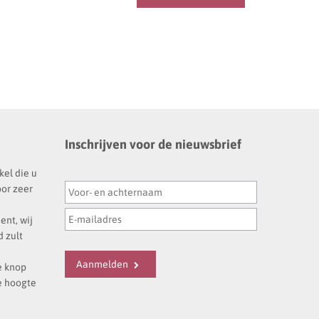
Inschrijven voor de nieuwsbrief
kel die u
oor zeer
ent, wij
 zult
Aanmelden
e knop
e hoogte