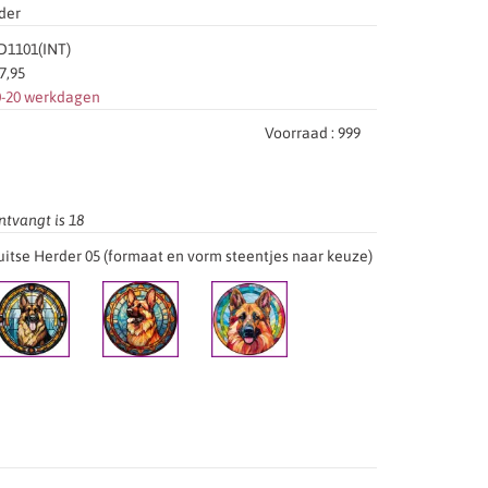
der
1101(INT)
7,95
0-20 werkdagen
Voorraad :
999
ntvangt is
18
uitse Herder 05 (formaat en vorm steentjes naar keuze)