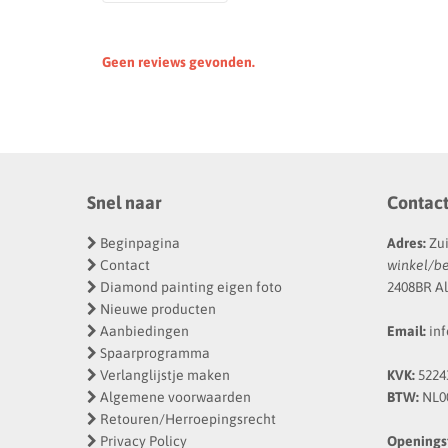
Geen reviews gevonden.
Snel naar
Contac
Beginpagina
Adres:
Zui
Contact
winkel/b
Diamond painting eigen foto
2408BR Al
Nieuwe producten
Aanbiedingen
Email:
inf
Spaarprogramma
Verlanglijstje maken
KVK:
5224
Algemene voorwaarden
BTW:
NL0
Retouren/Herroepingsrecht
Privacy Policy
Openingst