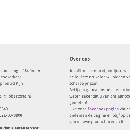
t
Over ons
dpoolsingel 186
(geen
JobaStores is een eigentijdse win
ezoekadres)
de leukste artikelen wil bieden v
phen ad Rijn
scherpe prijzen.
Bekijkt u gerust ons hele assortim
o @ jobastores.nl
weten zeker dat u van ons aanbod
genieten!
3540
Like onze
Facebook pagina
via d
02170878B08
onderaan de pagina en blijf op d
van nieuwe producten en acties !
ijden klantenservice: