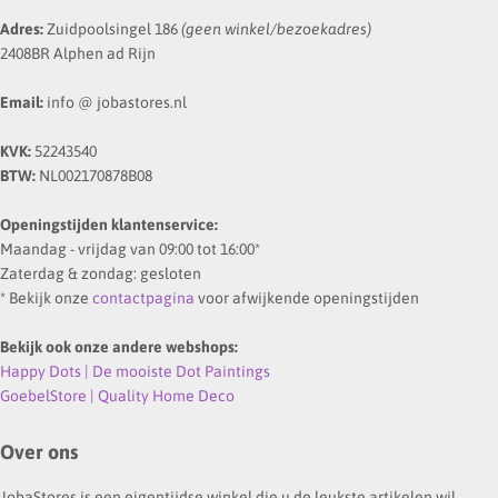
Adres:
Zuidpoolsingel 186
(geen winkel/bezoekadres)
2408BR Alphen ad Rijn
Email:
info @ jobastores.nl
KVK:
52243540
BTW:
NL002170878B08
Openingstijden klantenservice:
Maandag - vrijdag van 09:00 tot 16:00*
Zaterdag & zondag: gesloten
* Bekijk onze
contactpagina
voor afwijkende openingstijden
Bekijk ook onze andere webshops:
Happy Dots | De mooiste Dot Paintings
GoebelStore | Quality Home Deco
Over ons
JobaStores is een eigentijdse winkel die u de leukste artikelen wil