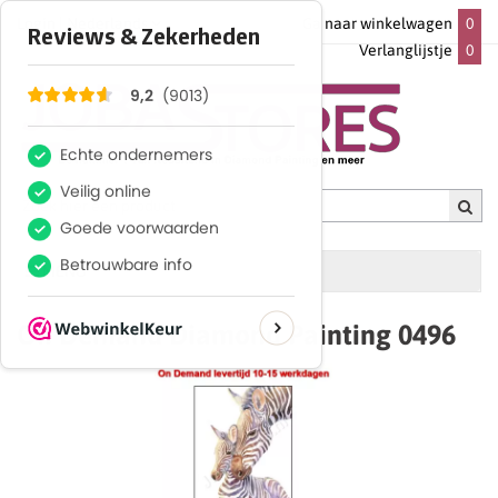
Login |
Nederlands
Ga naar winkelwagen
0
Verlanglijstje
0
MENU
On Demand Diamond Painting 0496