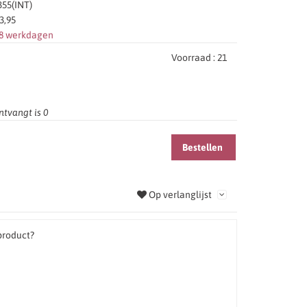
55(INT)
3,95
-8 werkdagen
Voorraad :
21
ntvangt is
0
Bestellen
Op verlanglijst
product?