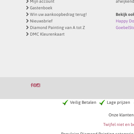
Mijn account
afwijkend
Gastenboek
Win uw aankoopbedrag terug!
Bekijk oo
Nieuwsbrief
Happy Dot
Diamond Painting van A tot Z
GoebelSt
DMC Kleurenkaart
Veilig Betalen
Lage prijzen
Onze klanten
Twijfel niet en 
Populaire Diamond Painting categorie