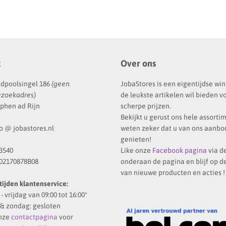
t
Over ons
dpoolsingel 186
(geen
JobaStores is een eigentijdse win
ezoekadres)
de leukste artikelen wil bieden v
phen ad Rijn
scherpe prijzen.
Bekijkt u gerust ons hele assortim
o @ jobastores.nl
weten zeker dat u van ons aanbod
genieten!
3540
Like onze
Facebook pagina
via d
02170878B08
onderaan de pagina en blijf op d
van nieuwe producten en acties !
ijden klantenservice:
 vrijdag van 09:00 tot 16:00*
& zondag: gesloten
onze
contactpagina
voor