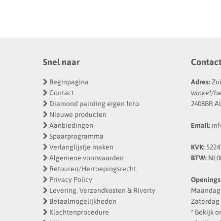
Snel naar
Contac
Beginpagina
Adres:
Zui
Contact
winkel/b
Diamond painting eigen foto
2408BR Al
Nieuwe producten
Aanbiedingen
Email:
inf
Spaarprogramma
Verlanglijstje maken
KVK:
5224
Algemene voorwaarden
BTW:
NL0
Retouren/Herroepingsrecht
Privacy Policy
Openingst
Levering, Verzendkosten & Riverty
Maandag -
Betaalmogelijkheden
Zaterdag 
Klachtenprocedure
* Bekijk 