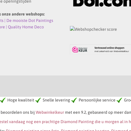
e openingstijden
k onze andere webshops:
s | De mooiste Dot Paintings
ore | Quality Home Deco
Hoge kwaliteit
Snelle levering
Persoonlijke service
Groo
 beoordelen ons bij
Webwinkelkeur
met een 9.2, gebaseerd op meer dan
bestel vandaag nog een prachtige Diamond Painting die u morgen al in 
ën:
Diamond painting eigen foto
,
Diamond painting kaarten
,
Diamond p