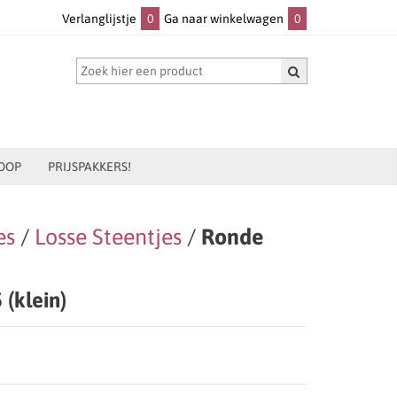
Verlanglijstje
0
Ga naar winkelwagen
0
OOP
PRIJSPAKKERS!
es
/
Losse Steentjes
/
Ronde
(klein)