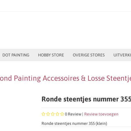
DOT PAINTING
HOBBY STORE
OVERIGE STORES
UITVERK
nd Painting Accessoires & Losse Steentj
Ronde steentjes nummer 355 
0
Review |
Review toevoegen
Ronde steentjes nummer 355 (klein)