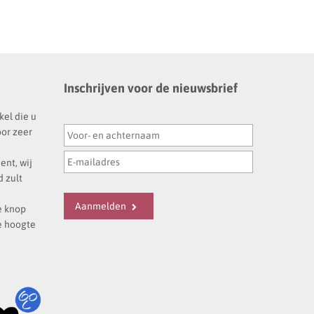
Inschrijven voor de nieuwsbrief
kel die u
oor zeer
ent, wij
 zult
Aanmelden
e knop
e hoogte