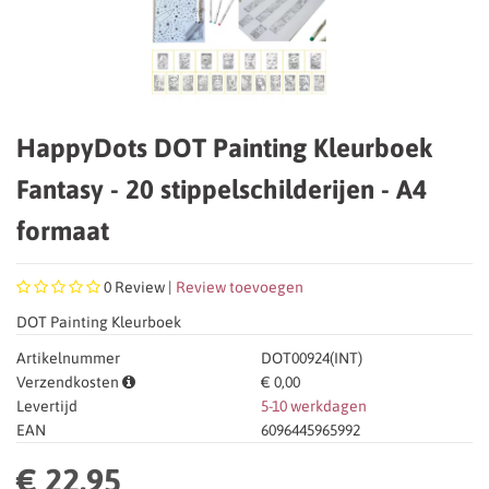
HappyDots DOT Painting Kleurboek
Fantasy - 20 stippelschilderijen - A4
formaat
0
Review |
Review toevoegen
DOT Painting Kleurboek
Artikelnummer
DOT00924(INT)
Verzendkosten
€ 0,00
Levertijd
5-10 werkdagen
EAN
6096445965992
€ 22,95