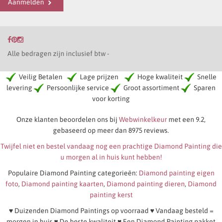
Aanmelden
Alle bedragen zijn inclusief btw -
Veilig Betalen
Lage prijzen
Hoge kwaliteit
Snelle
levering
Persoonlijke service
Groot assortiment
Sparen
voor korting
Onze klanten beoordelen ons bij
Webwinkelkeur
met een 9.2,
gebaseerd op meer dan 8975 reviews.
Twijfel niet en bestel vandaag nog een prachtige Diamond Painting die
u morgen al in huis kunt hebben!
Populaire Diamond Painting categorieën:
Diamond painting eigen
foto
,
Diamond painting kaarten
,
Diamond painting dieren
,
Diamond
painting kerst
♥ Duizenden Diamond Paintings op voorraad ♥ Vandaag besteld =
morgen in huis ♥ De beste kwaliteit ♥ Een Diamond Painting pakket