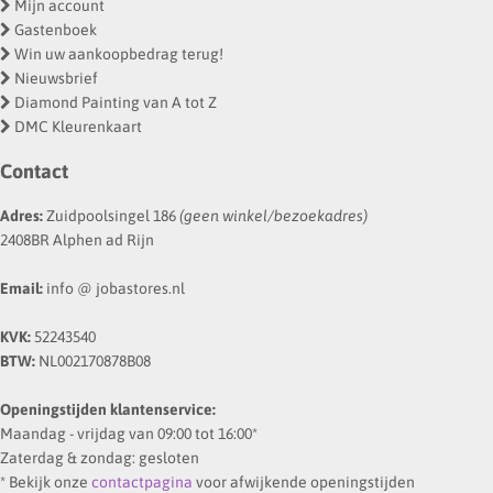
Mijn account
Gastenboek
Win uw aankoopbedrag terug!
Nieuwsbrief
Diamond Painting van A tot Z
DMC Kleurenkaart
Contact
Adres:
Zuidpoolsingel 186
(geen winkel/bezoekadres)
2408BR Alphen ad Rijn
Email:
info @ jobastores.nl
KVK:
52243540
BTW:
NL002170878B08
Openingstijden klantenservice:
Maandag - vrijdag van 09:00 tot 16:00*
Zaterdag & zondag: gesloten
* Bekijk onze
contactpagina
voor afwijkende openingstijden