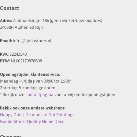
Contact
Adres:
Zuidpoolsingel 186
(geen winkel/bezoekadres)
2408BR Alphen ad Rijn
Email:
info @ jobastores.nl
KVK:
52243540
BTW:
NL002170878B08
Openingstijden klantenservice:
Maandag - vrijdag van 09:00 tot 16:00*
Zaterdag & zondag: gesloten
* Bekijk onze
contactpagina
voor afwijkende openingstijden
Bekijk ook onze andere webshops:
Happy Dots | De mooiste Dot Paintings
GoebelStore | Quality Home Deco
Over ons